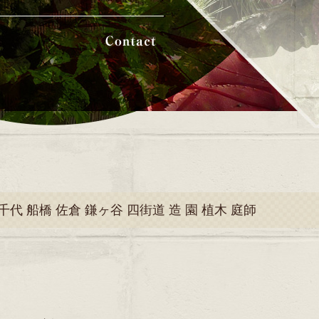
千代 船橋 佐倉 鎌ヶ谷 四街道 造 園 植木 庭師