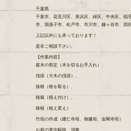
千葉県
千葉市、花見川区、美浜区、緑区、中央区、稲
市、我孫子市、松戸市、市川市、鎌ヶ谷市、四
上記以外にも承っております！
是非ご相談下さい。
【作業内容】
庭木の剪定（木を切るお手入れ）、
伐採（大木の伐採）、
抜根（根を取る）、
植栽（植え付け）、
移植（植え変え）
竹垣の作成（建仁寺垣、御簾垣、金閣寺垣）
お庭の害虫駆除、消毒