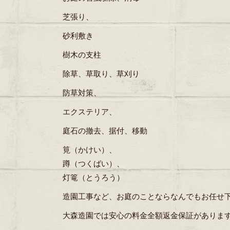
芝張り、
砂利敷き
樹木の支柱
除草、草取り、草刈り
防草対策、
エクステリア、
庭石の撤去、据付、移動
筧（かけい）、
蹲（つくばい）、
灯篭（とうろう）
造園工事など、お庭のことならなんでもお任せ
大森造園では安心の料金全額返金保証がありま