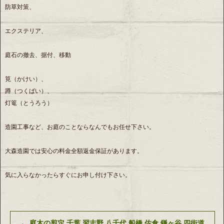
防草対策、
エクステリア、
庭石の撤去、据付、移動
筧（かけい）、
蹲（つくばい）、
灯篭（とうろう）
造園工事など、お庭のことならなんでもお任せ下さい。
大森造園では安心の料金全額返金保証があります。
気に入らなかったらすぐにお申し付け下さい。
←
庭木の剪定 千葉 習志野 八千代 船橋 佐倉 鎌ヶ谷 四街道