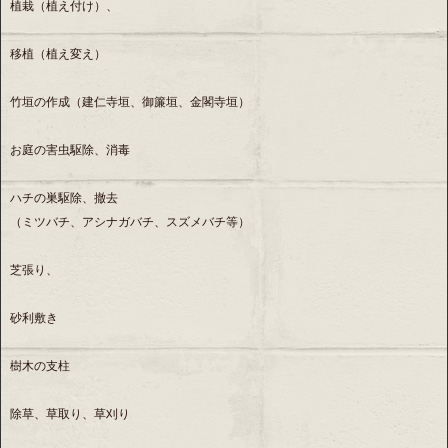
植栽（植え付け）、
移植（植え変え）
竹垣の作成（建仁寺垣、御簾垣、金閣寺垣）
お庭の害虫駆除、消毒
ハチの巣駆除、撤去
（ミツバチ、アシナガバチ、スズメバチ等）
芝張り、
砂利敷き
樹木の支柱
除草、草取り、草刈り